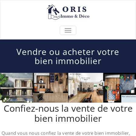
Skip
to
content
Votre projet
AFFICHER/MASQUER
LA
immobilier de
NAVIGATION
Vendre ou acheter votre
A à Z
bien immobilier
Confiez-nous la vente de votre
bien immobilier
Quand vous nous confiez la vente de votre bien immobilier,