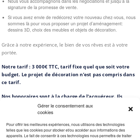
Nous vous accompagnons dans les négociations et jusqu’à la
signature de la promesse de vente.
Si vous avez envie de redécorez votre nouveau chez-vous, nous
sommes là pour vous proposer un projet d’aménagement:
dessins 3D, choix des meubles et objets de décoration.
Grâce à notre expérience, le bien de vos rêves est à votre
portée.
Notre tarif : 3 000€ TTC, tarif fixe quel que soit votre
budget. Le projet de décoration n’est pas compris dans
ce tarif.
Nos honoraires sont à la charge de l’acquéreur. Ils
correspondent aux prestations de mise en place du
Gérer le consentement aux
cookies
cahier des charges, la prospection, les visites et la
négociation. Ces frais sont dû uniquement en cas de
Pour offrir les meilleures expériences, nous utilisons des technologies
découverte d’un bien et signature de la promesse de
telles que les cookies pour stocker et/ou accéder aux informations des
vente.
appareils. Le fait de consentir à ces technologies nous permettra de traiter